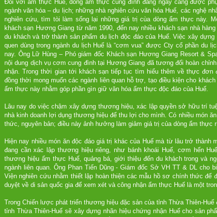
Đối với ẩm thực Huế, dòng ẩm thực cung đình đang ngày càng được phục
ngành văn hóa – du lịch; những nhà nghiên cứu văn hóa Huế, các nghệ nh
nghiên cứu, tìm tòi làm sống lại những giá trị cùa dòng ẩm thực này. 
khách sạn Hương Giang từ năm 1990, đến nay nhiều khách sạn nhà hàng
du khách và trở thành sản phẩm du lịch độc đáo của Huế. Việc xây dựng 
quen dùng trong ngành du lịch Huế là “cơm vua” được Cty cổ phần du 
nay. Ông Lữ Hùng – Phó giám đốc Khách sạn Hương Giang Resort & Spa 
nội dung dịch vụ cơm cung đình tại Hương Giang đã tương đối hoàn chỉnh
nhận. Trong thời gian tới khách sạn tiếp tục tìm hiểu thêm về thực đơn
đồng thời mong muốn các ngành liên quan hỗ trợ, tạo điều kiện cho khách 
ẩm thực này nhằm góp phần gìn giữ văn hóa ẩm thực độc đáo của Huế.
Lâu nay do việc chậm xây dựng thương hiệu, xác lập quyền sở hữu trí t
nhà kinh doanh lợi dụng thương hiệu để thu lợi cho mình. Có nhiều món ă
thức, nguyên bản; điều này ảnh hưởng làm giảm giá trị của dòng ẩm thực r
Hiện nay nhiều món ăn độc đáo giá trị khác của Huế mà từ lâu trở thành
đang cần xác lập thương hiệu riêng, như bánh khoái Huế, cơm hến H
thương hiệu ẩm thực Huế, quảng bá, giới thiệu đến du khách trong và 
ngành liên quan. Ông Phan Tiến Dũng - Giám đốc Sở VH TT & DL cho bi
Viện nghiên cứu nhằm thiết lập hoàn thiện các mẫu hồ sơ chính thức để 
duyệt về di sản quốc gia để xem xét và công nhận ẩm thực Huế là một tron
Trong Chiến lược phát triển thương hiệu đặc sản của tỉnh Thừa Thiên-Hu
tỉnh Thừa Thiên-Huế sẽ xây dựng nhãn hiệu chứng nhận Huế cho sản phẩ