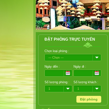
ĐẶT PHÒNG TRỰC TUYẾN
Chọn loại phòng :
--- Chọn ---
Ngày đến :
Ngày đi :
Số lượng phòng :
Số lượng khách :
1
1