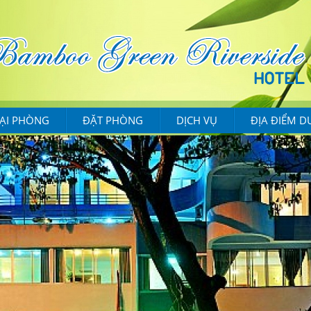
ẠI PHÒNG
ĐẶT PHÒNG
DỊCH VỤ
ĐỊA ĐIỂM D