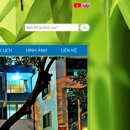
U LỊCH
HÌNH ẢNH
LIÊN HỆ