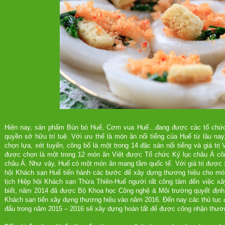
Hiện nay, sản phẩm Bún bò Huế, Cơm vua Huế…đang được các tổ chức,
quyền sở hữu trí tuệ. Với ưu thế là món ăn nổi tiếng của Huế từ lâu n
chọn lựa, xét tuyển, công bố là một trong 14 đặc sản nổi tiếng và giá t
được chọn là một trong 12 món ăn Việt được Tổ chức Kỷ lục châu Á cô
châu Á. Như vậy, Huế có một món ăn mang tầm quốc tế. Với giá trị được
hội Khách sạn Huế tiến hành các bước để xây dựng thương hiệu cho mó
tịch Hiệp hội Khách sạn Thừa Thiên-Huế người rất công tâm đến việc 
biết, năm 2014 đã được Bộ Khoa học Công nghệ & Môi trường quyết định
Khách sạn tiến xây dựng thương hiệu vào năm 2016. Đến nay các thủ tục 
đấu trong năm 2015 – 2016 sẽ xây dựng hoàn tất để được công nhận thươ