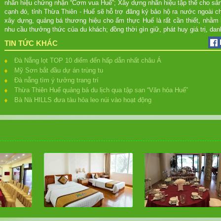
nhãn hiệu chứng nhận “Cơm vua Huế”; Xây dựng nhãn hiệu tập thể cho s
cạnh đó, tỉnh Thừa Thiên - Huế sẽ hỗ trợ đăng ký bảo hộ ra nước ngoài
xây dựng, quảng bá thương hiệu cho ẩm thực Huế là rất cần thiết, nhằm 
nhu cầu thưởng thức của du khách; đồng thời gìn giữ, phát huy giá trị, da
TIN TỨC KHÁC
Đà Nẵng lọt TOP 10 điểm đến hấp dẫn nhất châu Á
Mỹ Sơn bắt đầu dự án trùng tu
Đà nẵng tìm ý tưởng trang trí
Thừa Thiên Huế quảng bá du lịch qua tập san “Văn hóa Huế”
Bà Nà HILLS đưa tàu hỏa leo núi vào hoạt động