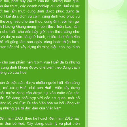
 hồi, phát huy giá trị của nó. Những năm qua,
ân ẩm thực, các doanh nghiệp du lịch Huế có sự
Một tiệc ẩm thực cung đình được phục dựng tại
 ở Huế đưa dịch vụ cơm cung đình vào phục vụ
thương hiệu cho ẩm thực cung đình với tên gọi
lịch Hương Giang mong muốn thực hiện bao năm
cho biết, cho đến bây giờ hình thức cũng như
 và được các hãng lữ hành, nhiều du khách đón
 để cố gắng làm sao ngày càng hoàn thiện hơn;
sạn tiến tới xây dựng thương hiệu cho loại hình
uệ cho sản phẩm nên “cơm vua Huế” đã bị những
n cung đình không được chế biến theo đúng cách
iêng có của Huế.
 món ăn đặc sản được nhiều người biết đến cũng
uế, mè xửng Huế, chè sen Huế…Việc xây dựng
ngoài nước đang cần được sự vào cuộc của các
ết: Sở đang phối hợp với các cơ quan, một số
đăng ký với Cục Di sản Văn hóa và hội đồng xét
g những giá trị độc đáo của Việt Nam.
ế đến năm 2020, theo kế hoạch đến năm 2015 này
m Bún bò Huế; Xây dựng, quản lý và phát triển