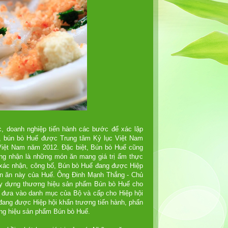
 doanh nghiệp tiến hành các bước để xác lập
ay, bún bò Huế được Trung tâm Kỷ lục Việt Nam
rị Việt Nam năm 2012. Đặc biệt, Bún bò Huế cũng
ng nhận là những món ăn mang giá trị ẩm thực
 xác nhận, công bố, Bún bò Huế đang được Hiệp
n ăn này của Huế. Ông Đinh Mạnh Thắng - Chủ
xây dựng thương hiệu sản phẩm Bún bò Huế cho
 đưa vào danh mục của Bộ và cấp cho Hiệp hội
đang được Hiệp hội khẩn trương tiến hành, phấn
ng hiệu sản phẩm Bún bò Huế.