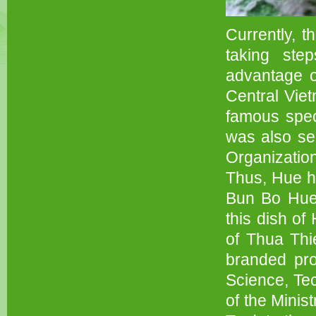
Currently, t
taking step
advantage o
Central Vie
famous spec
was also se
Organizatio
Thus, Hue ha
Bun Bo Hue 
this dish o
of Thua Thi
branded pro
Science, Tec
of the Minis