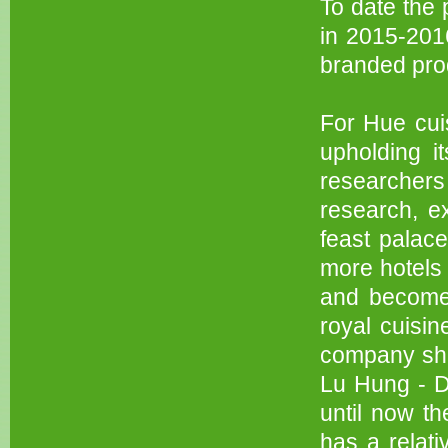
To date the 
in 2015-201
branded pro
For Hue cuis
upholding it
researchers
research, ex
feast palac
more hotels 
and become 
royal cuisin
company sha
Lu Hung - D
until now t
has a relati