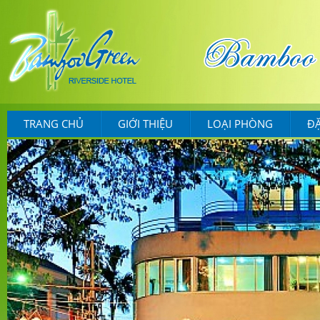
TRANG CHỦ
GIỚI THIỆU
LOẠI PHÒNG
Đ