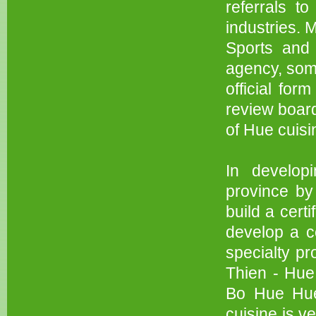
referrals to
industries. 
Sports and 
agency, some
official for
review board
of Hue cuisi
In develop
province by
build a cert
develop a ce
specialty p
Thien - Hue 
Bo Hue Hue
cuisine is v