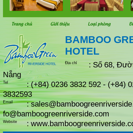
Trang chủ
Giới thiệu
Loại phòng
Đ
BAMBOO GRE
HOTEL
Địa chỉ
: Số 68, Đư
Nẵng
Tel
: (+84) 0236 3832 592 - (+84) 
3832593
Email
: sales@bamboogreenriverside
fo@bamboogreenriverside.com
Website
: www.bamboogreenriverside.