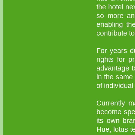
the hotel ne
so more and
enabling th
contribute t
For years du
rights for 
advantage to
in the same 
of individual
Currently m
become spec
its own bra
Hue, lotus t