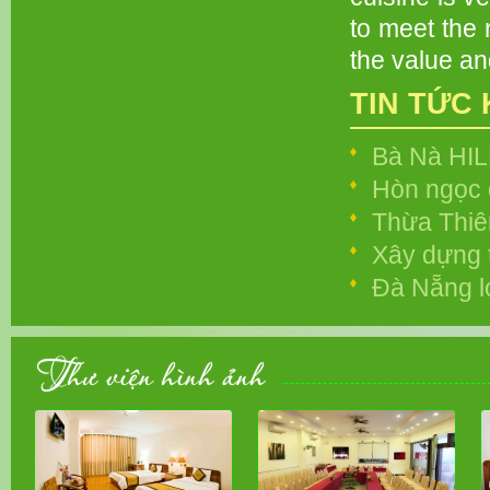
to meet the 
the value an
TIN TỨC
Bà Nà HIL
Hòn ngọc 
Thừa Thiê
Xây dựng 
Đà Nẵng l
Thư viện hình ảnh