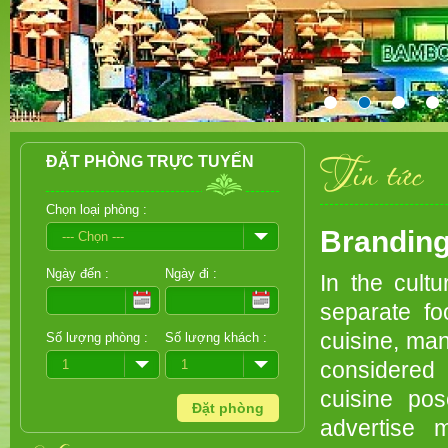
Tin tức
ĐẶT PHÒNG TRỰC TUYẾN
Chọn loại phòng :
Branding
--- Chọn ---
Ngày đến :
Ngày đi :
In the cult
separate fo
cuisine, ma
Số lượng phòng :
Số lượng khách :
1
1
considered 
cuisine po
advertise 