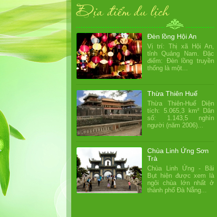
Địa điểm du lịch
Đèn lồng Hội An
Vị trí: Thị xã Hội An,
tỉnh Quảng Nam. Đặc
điểm: Đèn lồng truyền
thống là một...
Thừa Thiên Huế
Thừa Thiên-Huế Diện
tích: 5.065,3 km² Dân
số: 1.143,5 nghìn
người (năm 2006)...
Chùa Linh Ứng Sơn
Trà
Chùa Linh Ứng - Bãi
Bụt hiện được xem là
ngôi chùa lớn nhất ở
thành phố Đà Nẵng...