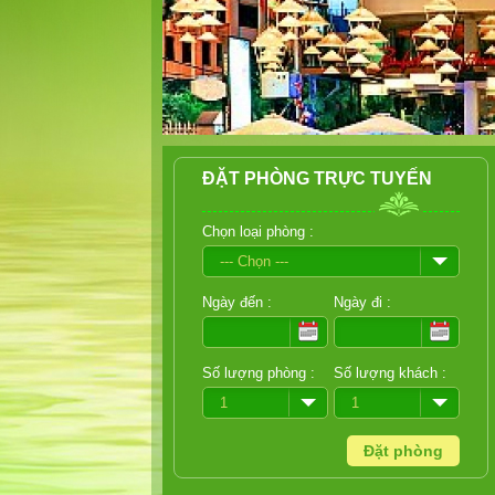
ĐẶT PHÒNG TRỰC TUYẾN
Chọn loại phòng :
--- Chọn ---
Ngày đến :
Ngày đi :
Số lượng phòng :
Số lượng khách :
1
1