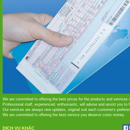
We are committed to offering the best prices for the products and services 
Professional staff, experienced, enthusiastic, will advise and assist you to
Our services are always new updates, original suit each customer's prefere
We are committed to offering the best service you deserve costs money.
DỊCH VỤ KHÁC