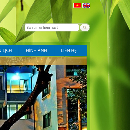
U LỊCH
HÌNH ẢNH
LIÊN HỆ